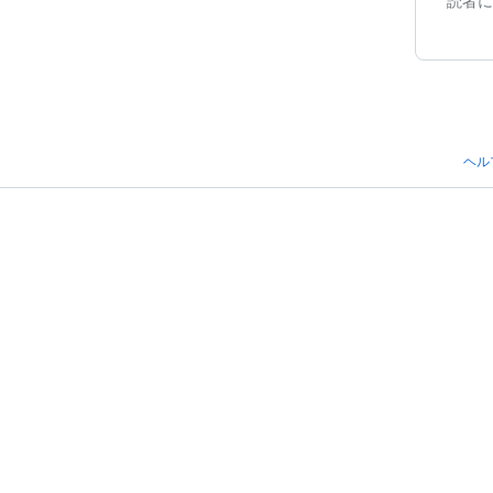
読者に
ヘル