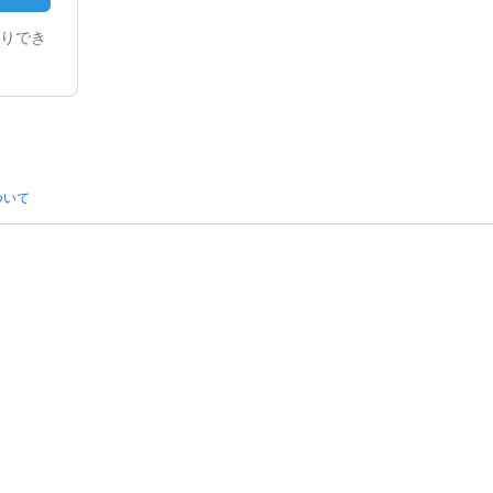
りでき
ついて