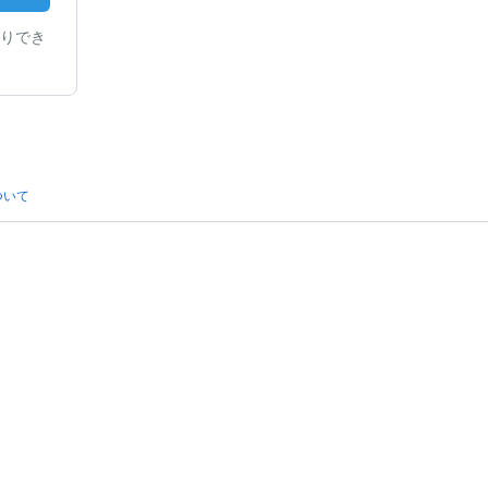
りでき
ついて