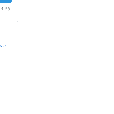
りでき
ついて