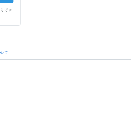
りでき
ついて