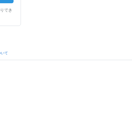
りでき
ついて