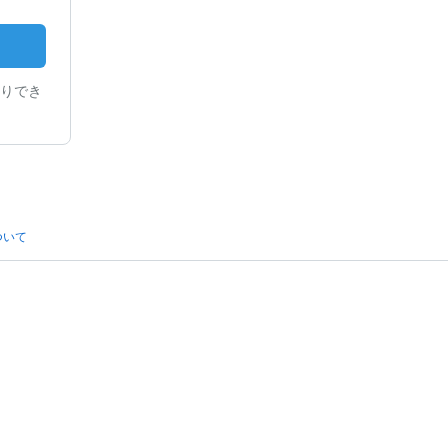
りでき
ついて