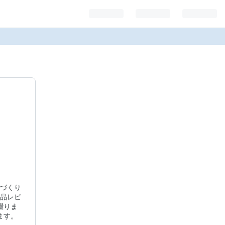
づくり
品レビ
綴りま
ます。