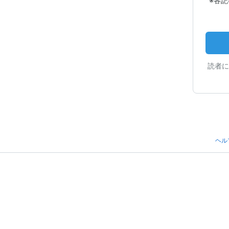
※各
読者に
ヘル