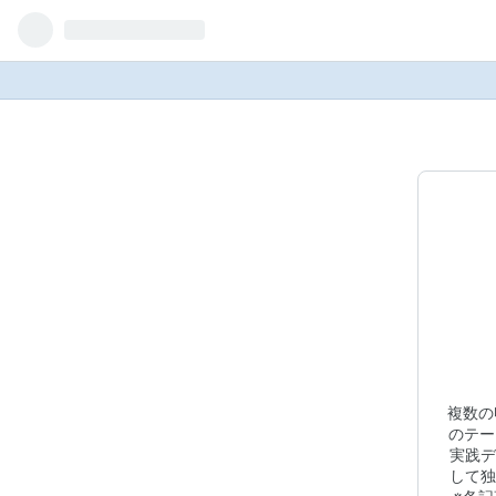
複数の
のテー
実践デ
して独