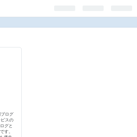
副ブログ
ービスの
ログと
です。