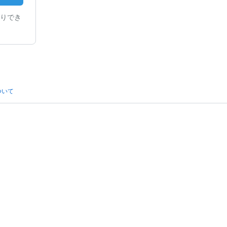
りでき
ついて