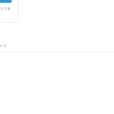
りでき
ついて