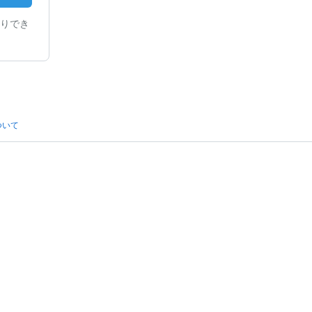
りでき
ついて