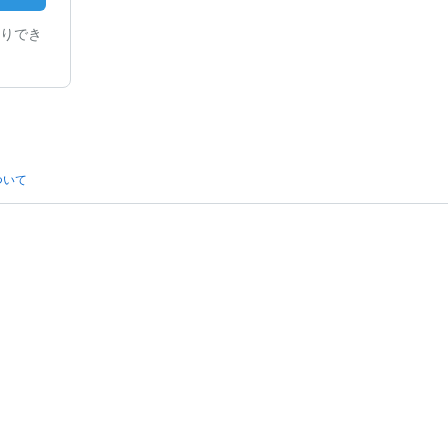
りでき
ついて