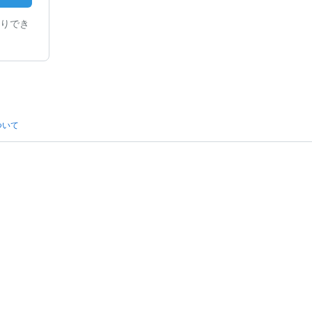
りでき
ついて