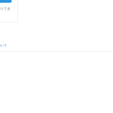
りでき
ついて