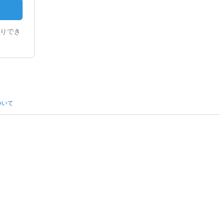
りでき
ついて