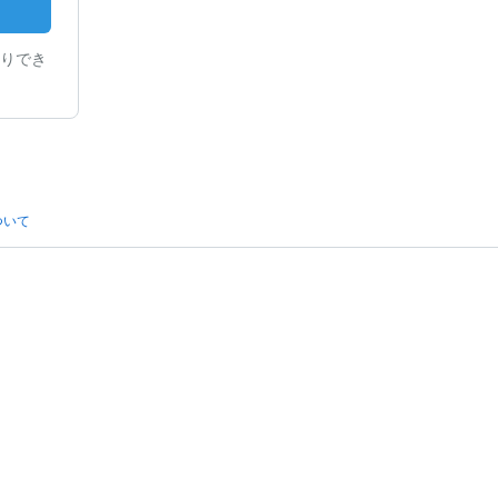
りでき
ついて