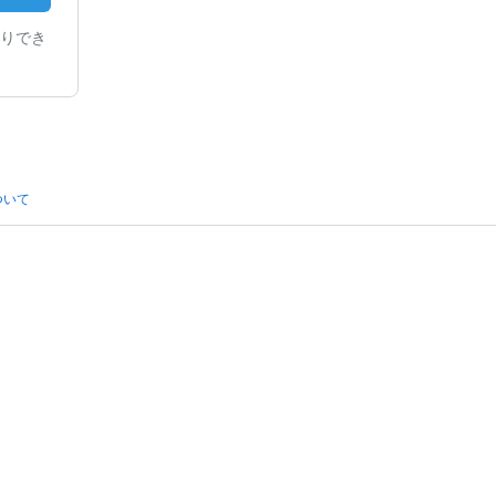
りでき
ついて