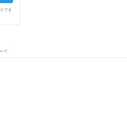
りでき
ついて