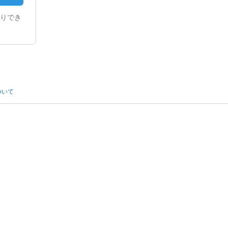
りでき
ついて