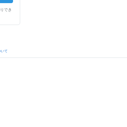
りでき
ついて