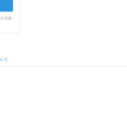
りでき
ついて