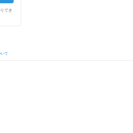
りでき
ついて