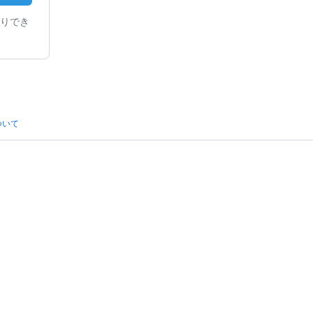
りでき
ついて