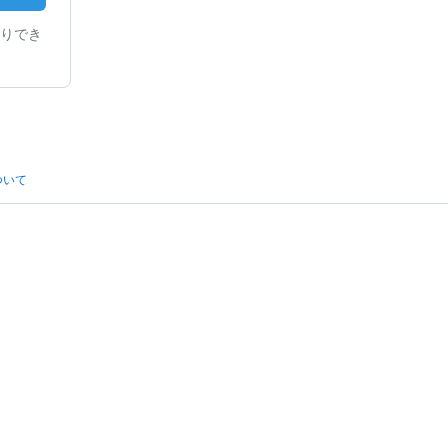
りでき
ついて