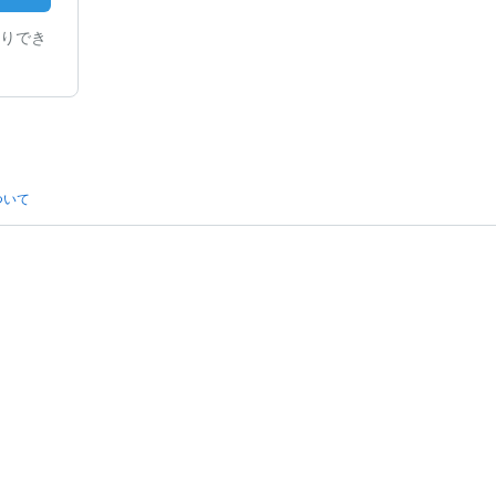
りでき
ついて