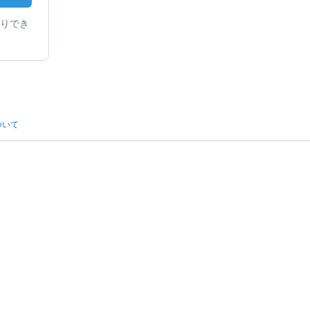
りでき
ついて