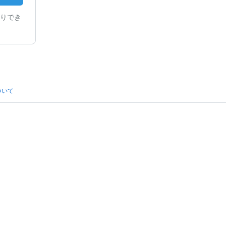
りでき
ついて