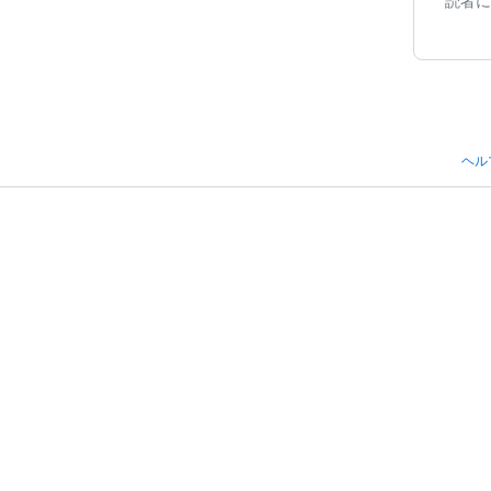
読者に
ヘル