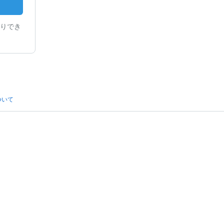
りでき
ついて