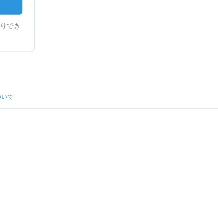
りでき
ついて