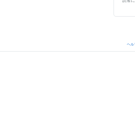
読者に
ヘル