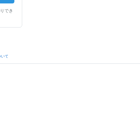
りでき
ついて