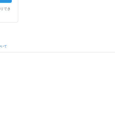
りでき
ついて