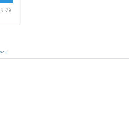
りでき
ついて