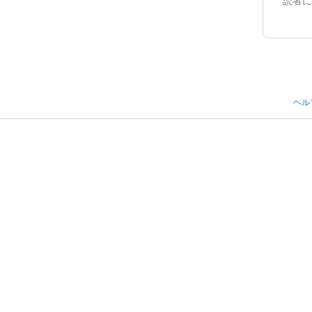
読者に
ヘル