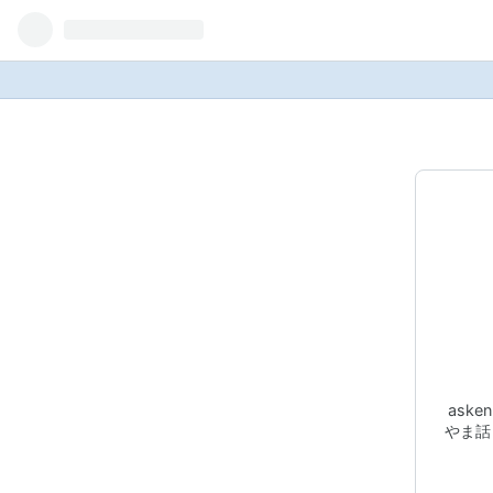
ask
やま話