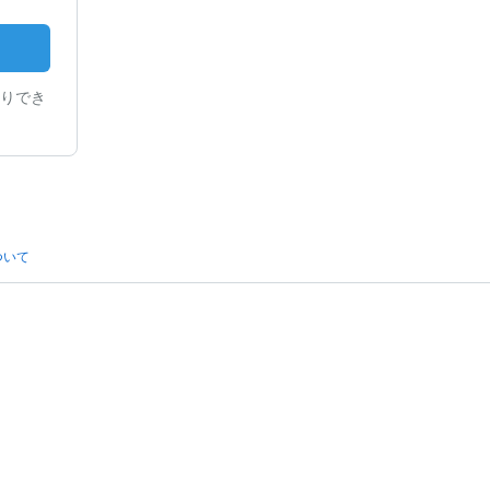
りでき
ついて