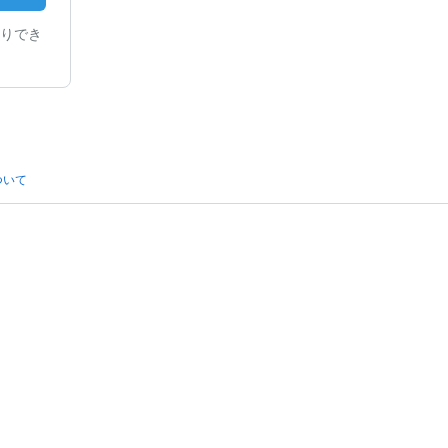
りでき
ついて