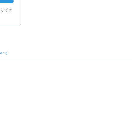
りでき
ついて