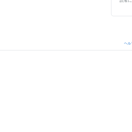
読者に
ヘル