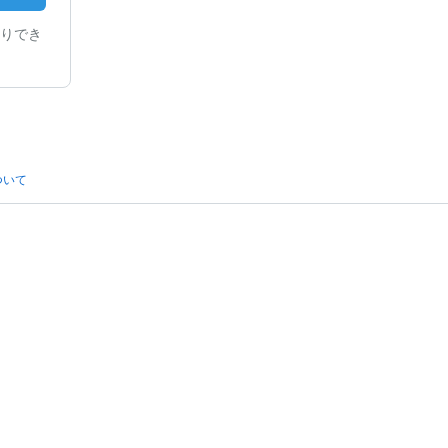
りでき
ついて