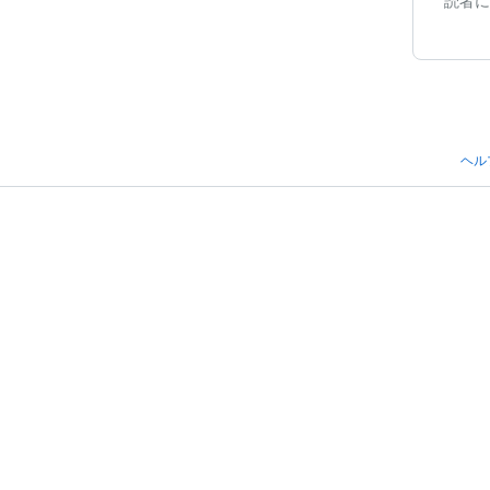
読者に
ヘル