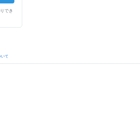
りでき
ついて