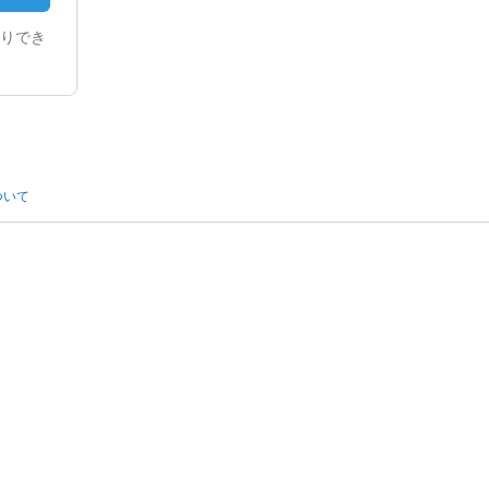
りでき
ついて