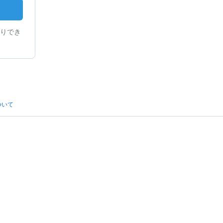
りでき
ついて