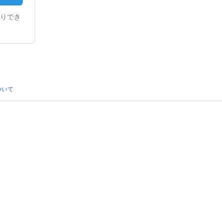
りでき
ついて