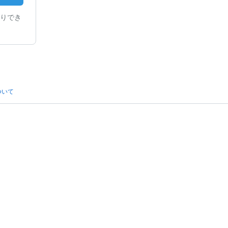
りでき
ついて