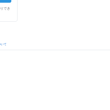
りでき
ついて