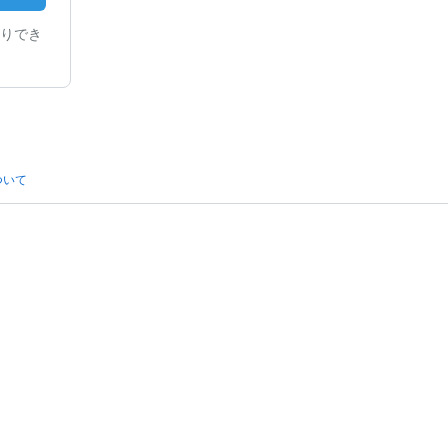
りでき
ついて