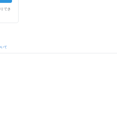
りでき
ついて