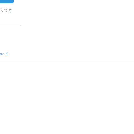
りでき
ついて